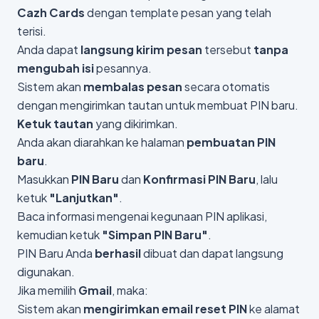
Cazh Cards
dengan template pesan yang telah
terisi.
Anda dapat
langsung kirim pesan
tersebut
tanpa
mengubah isi
pesannya.
Sistem akan
membalas pesan
secara otomatis
dengan mengirimkan tautan untuk membuat PIN baru.
Ketuk tautan
yang dikirimkan.
Anda akan diarahkan ke halaman
pembuatan PIN
baru
.
Masukkan
PIN Baru
dan
Konfirmasi PIN Baru
, lalu
ketuk
"Lanjutkan"
.
Baca informasi mengenai kegunaan PIN aplikasi,
kemudian ketuk
"Simpan PIN Baru"
.
PIN Baru Anda
berhasil
dibuat dan dapat langsung
digunakan.
Jika memilih
Gmail
, maka:
Sistem akan
mengirimkan email reset PIN
ke alamat