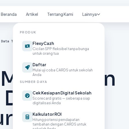
Beranda
Artikel
Tentang Kami
Lainnya
PRODUK
 Data Terstruktur Sangat Penting di Era Digital?
FlexyCazh
Cicilan SPP fleksibel tanpa bunga
untuk orang tua
N
Daftar
 Manajemen
Mulai uji coba CARDS untuk sekolah
Anda
SUMBER DAYA
 Data
Cek Kesiapan Digital Sekolah
Scorecard gratis — seberapa siap
digitalisasi Anda
ur Sangat
Kalkulator ROI
Hitung potensi pendapatan
tambahan dengan CARDS untuk
sekolah Anda