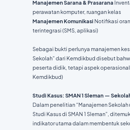
Manajemen Sarana & Prasarana
Invent
perawatan komputer, ruangan kelas
Manajemen Komunikasi
Notifikasi or
terintegrasi (SMS, aplikasi)
Sebagai bukti perlunya manajemen kes
Sekolah” dari Kemdikbud disebut bah
peserta didik, tetapi aspek operasional
Kemdikbud
)
Studi Kasus: SMAN 1 Sleman — Sekol
Dalam penelitian
“Manajemen Sekolah 
Studi Kasus di SMAN 1 Sleman”
, ditemu
indikator utama dalam membentuk seko