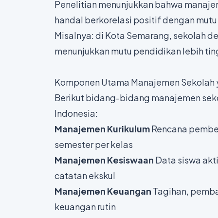
Penelitian menunjukkan bahwa manaje
handal berkorelasi positif dengan mutu
Misalnya: di Kota Semarang, sekolah 
menunjukkan mutu pendidikan lebih ting
Komponen Utama Manajemen Sekolah y
Berikut bidang-bidang manajemen sekol
Indonesia:
Manajemen Kurikulum
Rencana pembelaj
semester per kelas
Manajemen Kesiswaan
Data siswa akti
catatan ekskul
Manajemen Keuangan
Tagihan, pembay
keuangan rutin