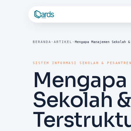
BERANDA
·
ARTIKEL
·
Mengapa Manajemen Sekolah &
SISTEM INFORMASI SEKOLAH & PESANTRE
Mengapa
Sekolah &
Terstrukt