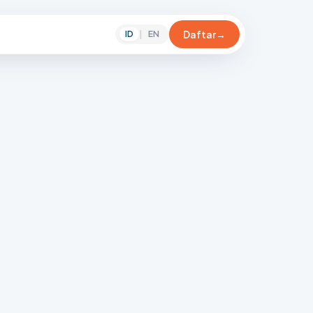
Daftar
→
ID
|
EN