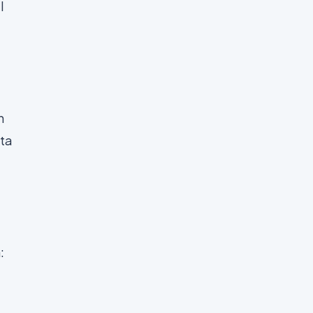
l
n
ta
: