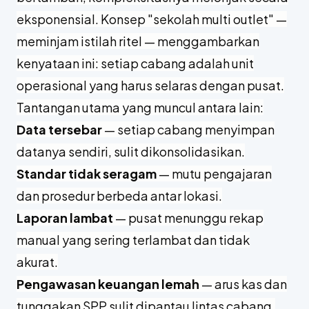
eksponensial. Konsep "sekolah multi outlet" —
meminjam istilah ritel — menggambarkan
kenyataan ini: setiap cabang adalah unit
operasional yang harus selaras dengan pusat.
Tantangan utama yang muncul antara lain:
Data tersebar
— setiap cabang menyimpan
datanya sendiri, sulit dikonsolidasikan.
Standar tidak seragam
— mutu pengajaran
dan prosedur berbeda antar lokasi.
Laporan lambat
— pusat menunggu rekap
manual yang sering terlambat dan tidak
akurat.
Pengawasan keuangan lemah
— arus kas dan
tunggakan SPP sulit dipantau lintas cabang.