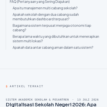
FAQ (Pertanyaan yang Sering Diajukan)
Apa itu manajemen multi cabang sekolah?
Apakah sekolah dengan dua cabang sudah
membutuhkan dashboard terpusat?
Bagaimana sistem terpusat menjaga otonomi tiap
cabang?
Berapa lama waktu yang dibutuhkan untuk menerapkan
sistem multi lokasi?
Apakah data antar cabang aman dalam satu sistem?
§
ARTIKEL TERKAIT
SISTEM AKADEMIK SEKOLAH & PESANTREN
·
13 JULI 2026
Digitalisasi Sekolah Negeri 2026: Apa