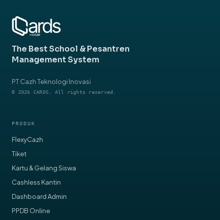
App for Schools
→
App for Pesantren
→
The Best School & Pesantren
Management System
PT Cazh Teknologi Inovasi
© 2026 CARDS. All rights reserved.
PRODUK
FlexyCazh
Tiket