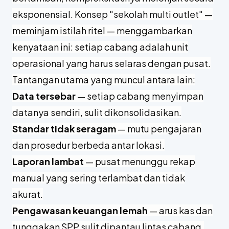
eksponensial. Konsep "sekolah multi outlet" —
meminjam istilah ritel — menggambarkan
kenyataan ini: setiap cabang adalah unit
operasional yang harus selaras dengan pusat.
Tantangan utama yang muncul antara lain:
Data tersebar
— setiap cabang menyimpan
datanya sendiri, sulit dikonsolidasikan.
Standar tidak seragam
— mutu pengajaran
dan prosedur berbeda antar lokasi.
Laporan lambat
— pusat menunggu rekap
manual yang sering terlambat dan tidak
akurat.
Pengawasan keuangan lemah
— arus kas dan
tunggakan SPP sulit dipantau lintas cabang.