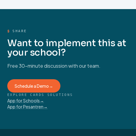
APLIKASI PEMBAYARAN SPP
·
APRIL 25, 2026
Panduan SPP Online untuk Sekolah
Swasta: Tingkatkan Cash Flow dengan
Pembayaran Digital
§
SHARE
Want to implement this at
your school?
Free 30-minute discussion with our team.
Schedule a Demo
→
EXPLORE CARDS SOLUTIONS