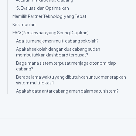
Terpusat
1. Petakan Kebutuhan Tiap Cabang
2. Pilih Platform yang Skalabel
3. Migrasikan Data Secara Bertahap
4. Latih Tim di Setiap Cabang
5. Evaluasi dan Optimalkan
Memilih Partner Teknologi yang Tepat
Kesimpulan
FAQ (Pertanyaan yang Sering Diajukan)
Apa itu manajemen multi cabang sekolah?
Apakah sekolah dengan dua cabang sudah
membutuhkan dashboard terpusat?
Bagaimana sistem terpusat menjaga otonomi tiap
cabang?
Berapa lama waktu yang dibutuhkan untuk menerapkan
sistem multi lokasi?
Apakah data antar cabang aman dalam satu sistem?