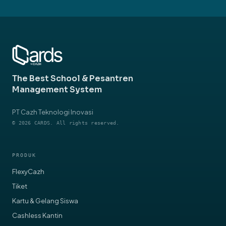
Schedule a Demo
→
EXPLORE CARDS SOLUTIONS
App for Schools
→
App for Pesantren
→
The Best School & Pesantren
Management System
PT Cazh Teknologi Inovasi
© 2026 CARDS. All rights reserved.
PRODUK