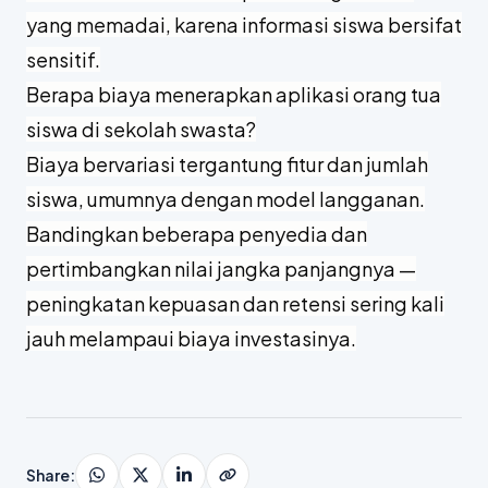
Solusi yang tepercaya menerapkan enkripsi
dan kebijakan privasi yang jelas. Saat memilih
penyedia seperti CARDS, pastikan ada
standar keamanan dan perlindungan data
yang memadai, karena informasi siswa bersifat
sensitif.
Berapa biaya menerapkan aplikasi orang tua
siswa di sekolah swasta?
Biaya bervariasi tergantung fitur dan jumlah
siswa, umumnya dengan model langganan.
Bandingkan beberapa penyedia dan
pertimbangkan nilai jangka panjangnya —
peningkatan kepuasan dan retensi sering kali
jauh melampaui biaya investasinya.