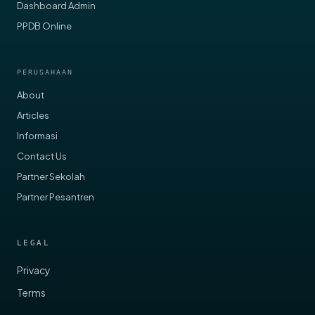
FlexyCazh
Tiket
Kartu & Gelang Siswa
Cashless Kantin
Dashboard Admin
PPDB Online
PERUSAHAAN
About
Articles
Informasi
Contact Us
Partner Sekolah
Partner Pesantren